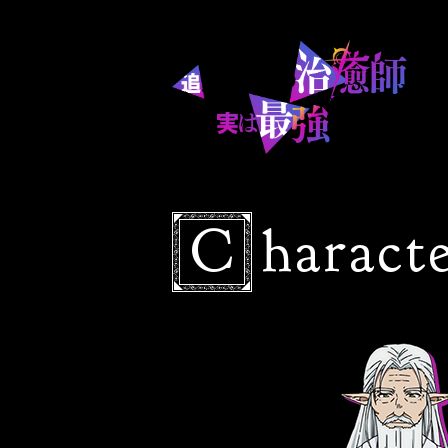
C
haract