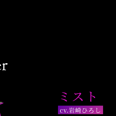
er
ミスト
cv.岩崎ひろし