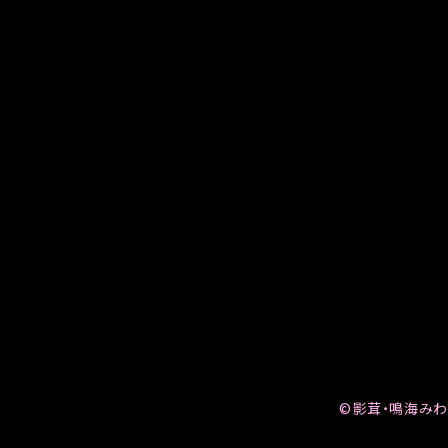
©影茸・鳴海みわ